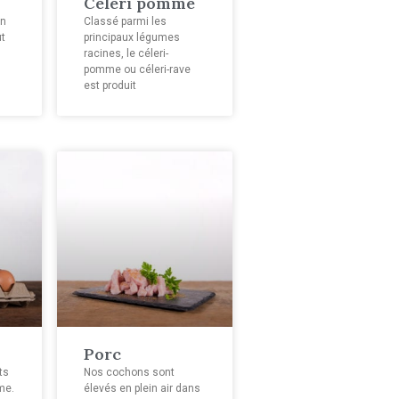
Céleri pomme
un
Classé parmi les
ût
principaux légumes
racines, le céleri-
pomme ou céleri-rave
est produit
Porc
ts
Nos cochons sont
me.
élevés en plein air dans