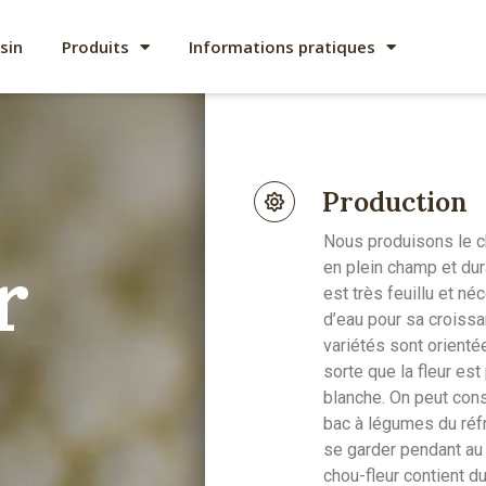
sin
Produits
Informations pratiques
Production
Nous produisons le ch
r
en plein champ et dura
est très feuillu et n
d’eau pour sa croissa
variétés sont orientée
sorte que la fleur es
blanche. On peut cons
bac à légumes du réfr
se garder pendant au
chou-fleur contient d