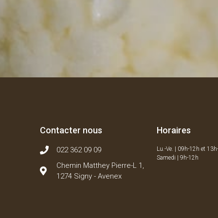
Contacter nous
Horaires
022 362 09 09
Lu.-Ve. | 09h-12h et 13
Samedi | 9h-12h
Chemin Matthey Pierre-L 1,
1274 Signy - Avenex