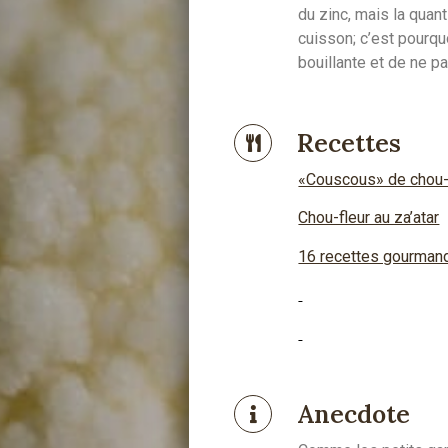
du zinc, mais la quan
cuisson; c’est pourquo
bouillante et de ne p
Recettes
«Couscous» de chou-
Chou-fleur au za’atar
16 recettes gourmand
Anecdote