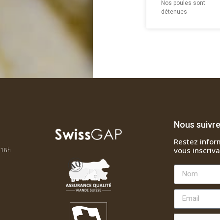
Nos poules sont
détenues
Nous suivr
Restez infor
vous inscriva
h-18h